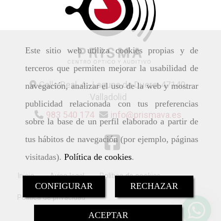
Este sitio web utiliza cookies propias y de
terceros que permiten mejorar la usabilidad de
Calle Real, 4 -
Laguna de Duero,
47140,
navegación, analizar el uso de la web y mostrar
Valladolid
publicidad relacionada con tus preferencias
983 540 174
info
prismava.es
sobre la base de un perfil elaborado a partir de
tus hábitos de navegación (por ejemplo, páginas
visitadas).
Política de cookies
.
Inicio
Aviso legal
Política de cookies
CONFIGURAR
RECHAZAR
Política de privacidad
ACEPTAR