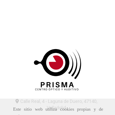
Calle Real, 4 -
Laguna de Duero,
47140,
Valladolid
Este sitio web utiliza cookies propias y de