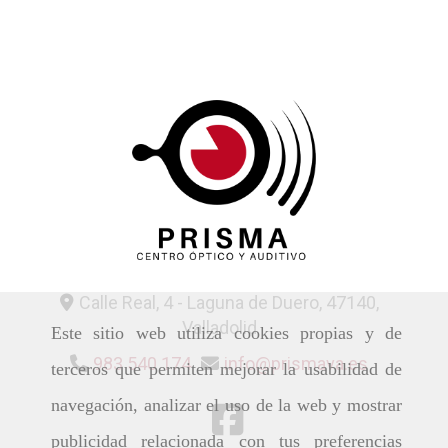
Calle Real, 4 -
Laguna de Duero,
47140,
Valladolid
Este sitio web utiliza cookies propias y de
983 540 174
info
prismava.es
terceros que permiten mejorar la usabilidad de
navegación, analizar el uso de la web y mostrar
publicidad relacionada con tus preferencias