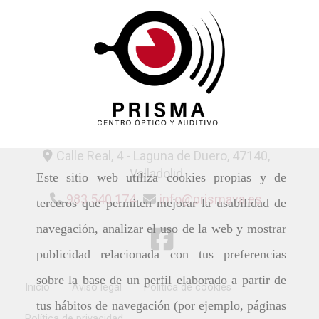
Calle Real, 4 -
Laguna de Duero,
47140,
Valladolid
Este sitio web utiliza cookies propias y de
983 540 174
info
prismava.es
terceros que permiten mejorar la usabilidad de
navegación, analizar el uso de la web y mostrar
publicidad relacionada con tus preferencias
sobre la base de un perfil elaborado a partir de
Inicio
Aviso legal
Política de cookies
tus hábitos de navegación (por ejemplo, páginas
Política de privacidad