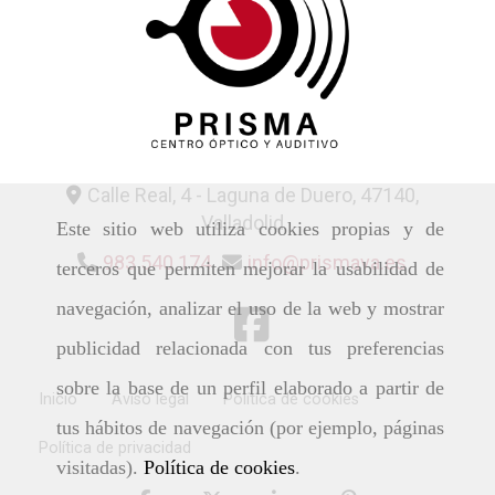
Calle Real, 4 -
Laguna de Duero,
47140,
Valladolid
Este sitio web utiliza cookies propias y de
983 540 174
info
prismava.es
terceros que permiten mejorar la usabilidad de
navegación, analizar el uso de la web y mostrar
publicidad relacionada con tus preferencias
sobre la base de un perfil elaborado a partir de
Inicio
Aviso legal
Política de cookies
tus hábitos de navegación (por ejemplo, páginas
Política de privacidad
visitadas).
Política de cookies
.