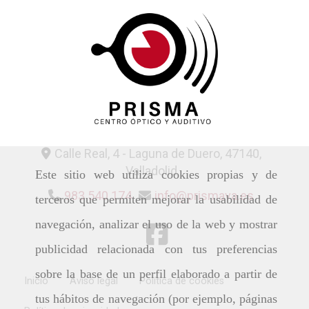
Calle Real, 4 -
Laguna de Duero,
47140,
Valladolid
Este sitio web utiliza cookies propias y de
983 540 174
info
prismava.es
terceros que permiten mejorar la usabilidad de
navegación, analizar el uso de la web y mostrar
publicidad relacionada con tus preferencias
sobre la base de un perfil elaborado a partir de
Inicio
Aviso legal
Política de cookies
tus hábitos de navegación (por ejemplo, páginas